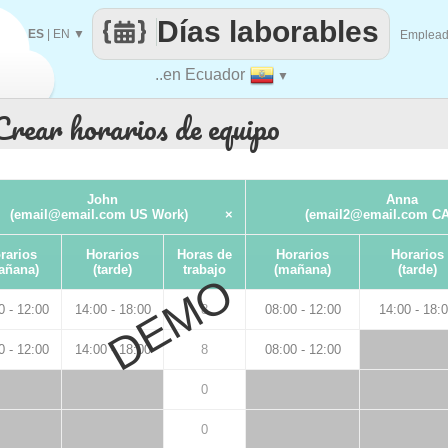
Días laborables
ES
|
EN
▼
Emplea
..en Ecuador
▼
Crear horarios de equipo
John
Anna
(email@email.com US Work)
×
(email2@email.com CA
rarios
Horarios
Horas de
Horarios
Horarios
añana)
(tarde)
trabajo
(mañana)
(tarde)
DEMO
0 - 12:00
14:00 - 18:00
8
08:00 - 12:00
14:00 - 18:
0 - 12:00
14:00 - 18:00
8
08:00 - 12:00
0
0