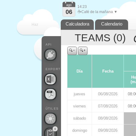
ago
14:23
06
☕
Café de la mañana ▼
Calculadora
Calendario
Haz
TEAMS (
0
)
que
API
🔍−
🔍+
EXPORT
Día
Fecha
Ho
(m
jueves
06/08/2026
08:0
viernes
07/08/2026
08:0
ÚTILES
sábado
08/08/2026
0
domingo
09/08/2026