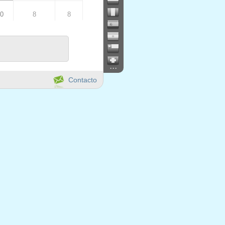
00
8
8
00
8
16
0
8
...
Contacto
00
8
16
4
12
0
0
0
0
00
8
8
00
8
16
0
8