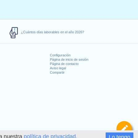
00
8
16
4
12
¿Cuántos días laborables en el año 2026?
0
0
0
0
Configuración
Página de inicio de sesión
00
8
8
Página de contacto
Aviso legal
Compartir
00
8
16
s
0
8
00
8
16
4
12
De
0
0
ea nuestra
política de privacidad.
Lo tengo