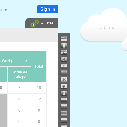
Sign in
do
▼
Ajustes
cada día
 Work)
×
Total
Horas de
trabajo
00
8
16
4
12
0
0
0
0