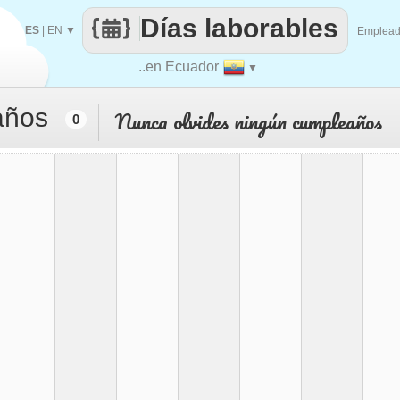
Días laborables
ES
|
EN
▼
Emplea
..en Ecuador
▼
años
Nunca olvides ningún cumpleaños
0