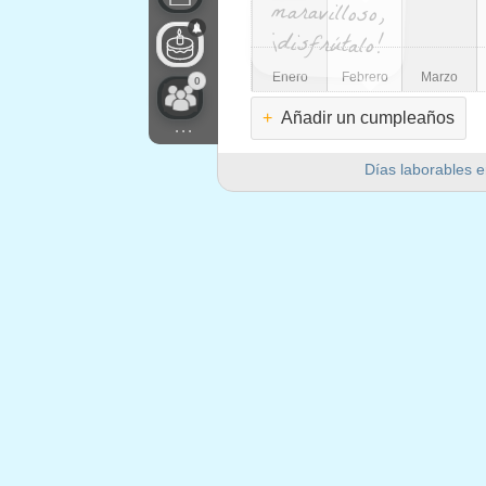
¡disfrútalo!
Enero
Febrero
Marzo
0
+
Añadir un cumpleaños
...
Días laborables e