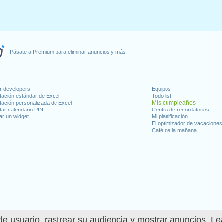
Pásate a Premium para eliminar anuncios y más
or developers
Equipos
tación estándar de Excel
Todo list
Mis cumpleaños
tación personalizada de Excel
tar calendario PDF
Centro de recordatorios
ar un widget
Mi planificación
El optimizador de vacacione
Café de la mañana
e usuario, rastrear su audiencia y mostrar anuncios. L