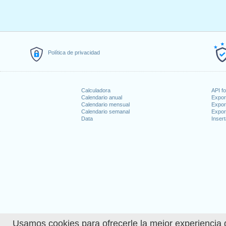
Política de privacidad
Calculadora
API f
Calendario anual
Expor
Calendario mensual
Expor
Calendario semanal
Expor
Data
Insert
Usamos cookies para ofrecerle la mejor experiencia d