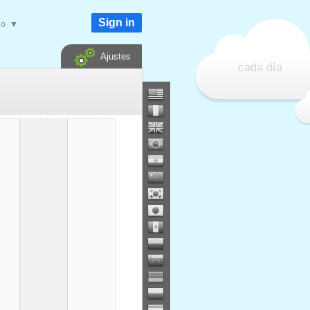
Sign in
do
▼
Ajustes
cada día