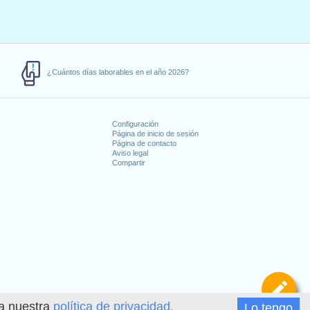
¿Cuántos días laborables en el año 2026?
Configuración
Página de inicio de sesión
Página de contacto
Aviso legal
Compartir
s
De
ea nuestra
política de privacidad.
Lo tengo