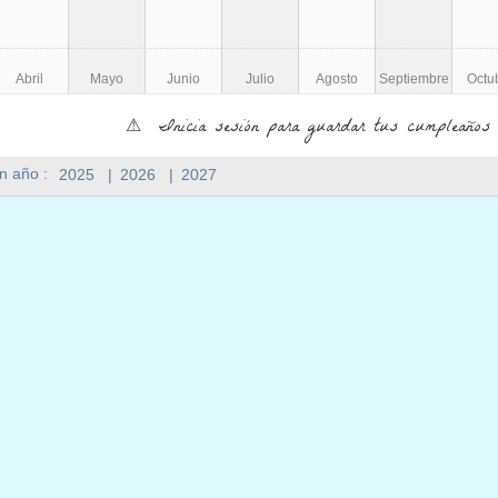
Abril
Mayo
Junio
Julio
Agosto
Septiembre
Octu
⚠ Inicia sesión para guardar tus cumpleaños 
n año :
2025
|
2026
|
2027