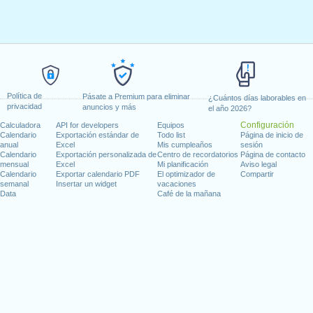
Política de
Pásate a Premium para eliminar
¿Cuántos días laborables en
privacidad
anuncios y más
el año 2026?
Configuración
Calculadora
API for developers
Equipos
Calendario
Exportación estándar de
Todo list
Página de inicio de
anual
Excel
Mis cumpleaños
sesión
Calendario
Exportación personalizada de
Centro de recordatorios
Página de contacto
mensual
Excel
Mi planificación
Aviso legal
Calendario
Exportar calendario PDF
El optimizador de
Compartir
semanal
Insertar un widget
vacaciones
Data
Café de la mañana