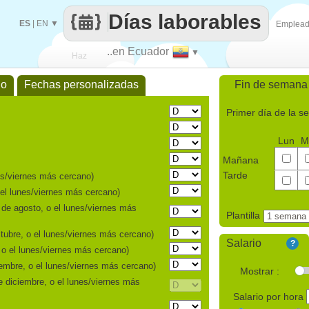
Días laborables
ES
|
EN
▼
Emplea
..en Ecuador
▼
Haz
jo
Fechas personalizadas
Fin de semana
que
Primer día de la 
Lun
M
Mañana
Tarde
es/viernes más cercano)
 el lunes/viernes más cercano)
 de agosto, o el lunes/viernes más
Plantilla
tubre, o el lunes/viernes más cercano)
Salario
?
 o el lunes/viernes más cercano)
mbre, o el lunes/viernes más cercano)
Mostrar :
e diciembre, o el lunes/viernes más
Salario por hora