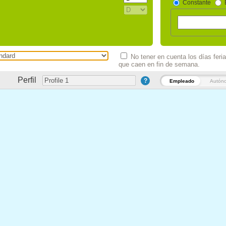
Constante
No tener en cuenta los días feri
que caen en fin de semana.
Perfil
?
Empleado
Autón