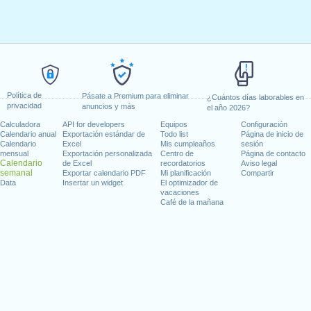
Política de
Pásate a Premium para eliminar
¿Cuántos días laborables en
privacidad
anuncios y más
el año 2026?
Calculadora
API for developers
Equipos
Configuración
Calendario anual
Exportación estándar de
Todo list
Página de inicio de
Calendario
Excel
Mis cumpleaños
sesión
mensual
Exportación personalizada
Centro de
Página de contacto
Calendario
de Excel
recordatorios
Aviso legal
semanal
Exportar calendario PDF
Mi planificación
Compartir
Data
Insertar un widget
El optimizador de
vacaciones
Café de la mañana