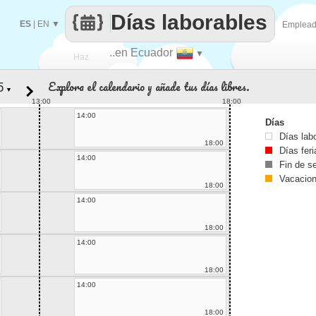
Días laborables
ES
|
EN
▼
Emplea
..en Ecuador
▼
Haz
Explora el calendario y añade tus días libres.
▼
que
13:00
18:00
14:00
Días
Días lab
18:00
Días fer
14:00
Fin de 
Vacacio
18:00
14:00
18:00
14:00
18:00
14:00
18:00