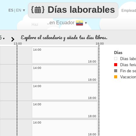
Días laborables
ES
|
EN
▼
Emplea
..en Ecuador
▼
Haz
Explora el calendario y añade tus días libres.
▼
que
13:00
18:00
14:00
Días
Días lab
18:00
Días fer
14:00
Fin de 
Vacacio
18:00
14:00
18:00
14:00
18:00
14:00
18:00