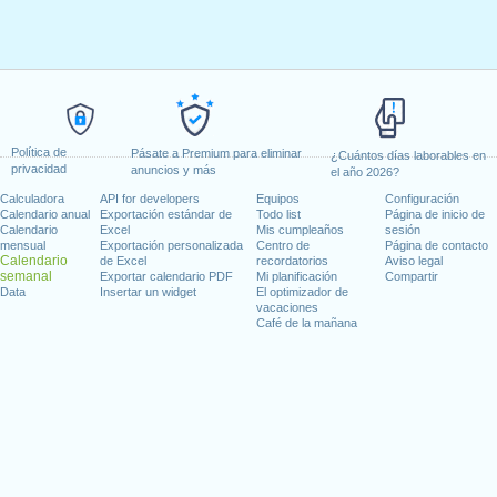
Política de
Pásate a Premium para eliminar
¿Cuántos días laborables en
privacidad
anuncios y más
el año 2026?
Calculadora
API for developers
Equipos
Configuración
Calendario anual
Exportación estándar de
Todo list
Página de inicio de
Calendario
Excel
Mis cumpleaños
sesión
mensual
Exportación personalizada
Centro de
Página de contacto
Calendario
de Excel
recordatorios
Aviso legal
semanal
Exportar calendario PDF
Mi planificación
Compartir
Data
Insertar un widget
El optimizador de
vacaciones
Café de la mañana